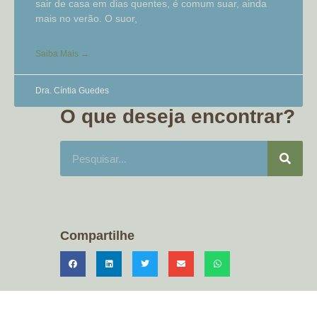
sair de casa em dias quentes, é comum suar, ainda
mais no verão. O suor,
Saiba Mais →
Dra. Cíntia Guedes
O que deseja encontrar?
Compartilhe