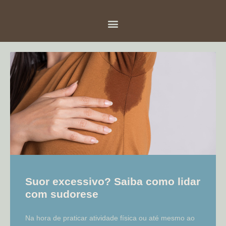
Suor excessivo? Saiba como lidar
com sudorese
Na hora de praticar atividade física ou até mesmo ao